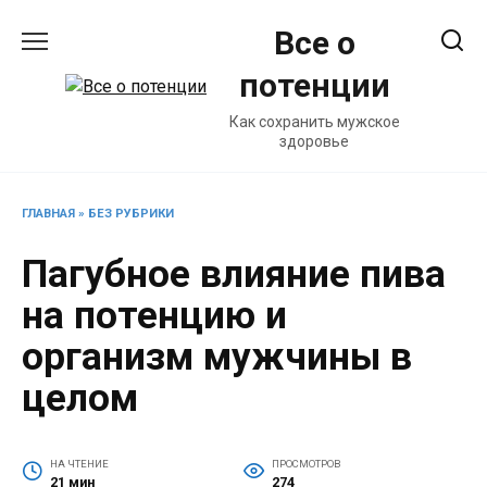
Перейти
Все о
к
содержанию
потенции
Как сохранить мужское
здоровье
ГЛАВНАЯ
»
БЕЗ РУБРИКИ
Пагубное влияние пива
на потенцию и
организм мужчины в
целом
НА ЧТЕНИЕ
ПРОСМОТРОВ
21 мин
274