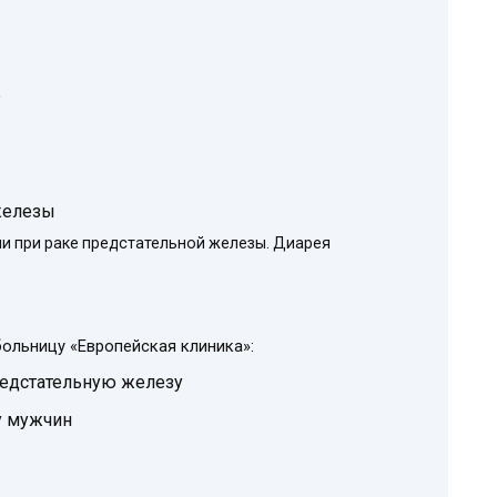
?
железы
и при раке предстательной железы. Диарея
ольницу «Европейская клиника»:
редстательную железу
у мужчин