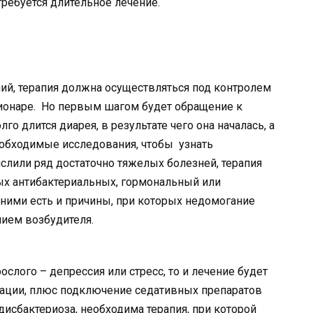
ребуется длительное лечение.
ний, терапия должна осуществляться под контролем
ационаре. Но первым шагом будет обращение к
го длится диарея, в результате чего она началась, а
еобходимые исследования, чтобы узнать
слили ряд достаточно тяжелых болезней, терапия
х антибактериальных, гормональный или
 ними есть и причины, при которых недомогание
ием возбудителя.
рослого – депрессия или стресс, то и лечение будет
уации, плюс подключение седативных препаратов
дисбактериоза, необходима терапия, при которой