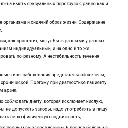
олжна иметь сексуальных перегрузок, равно как и
 организма и сидячий образ жизни. Содержание
;
я, как простатит, могут быть разными у разных
анизм индивидуальный, и на одно и то же
ровать по-разному. А нестабильность течения
ичные типы заболевания предстательной железы,
 хронической. Поэтому при диагностике пациенту
м врача.
 соблюдать диету, которая исключает кислую,
ы не допускать запоры, надо употреблять в пищу
ышать свою физическую подвижность;
тся полным выздоровлением. В период болезни в