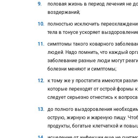
половая жизнь в период лечения не д
воздержаний;
полностью исключить переохлаждение
тела в тонусе ускоряет выздоровление
симптомы такого коварного заболевани
людей. Надо помнить, что каждый орг
заболевание разные люди могут реаги
болезни меняют и симптомы;
к тому же у простатита имеются разл
которые переходят от острой формы к
следует серьезно отнестись к вопроса
до полного выздоровления необходимо
острую, жирную и жареную пищу. Чтоб
продукты, богатые клетчаткой и пов
исцеление от инфекции еще не считае