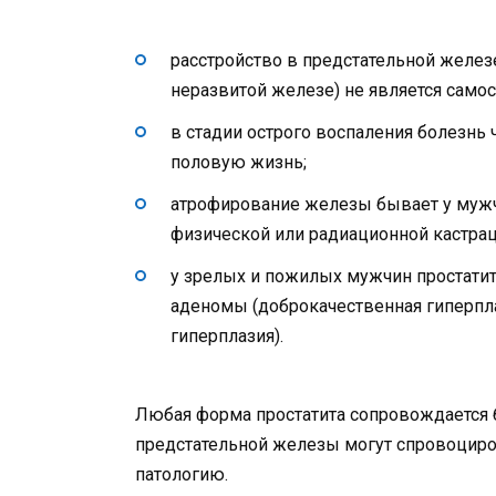
расстройство в предстательной желез
неразвитой железе) не является само
в стадии острого воспаления болезнь
половую жизнь;
атрофирование железы бывает у мужч
физической или радиационной кастрац
у зрелых и пожилых мужчин простатит 
аденомы (доброкачественная гиперпл
гиперплазия).
Любая форма простатита сопровождается 
предстательной железы могут спровоциров
патологию.