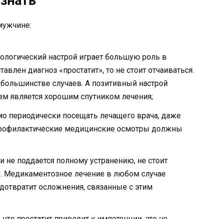
знать
мужчине:
хологический настрой играет большую роль в
авлен диагноз «простатит», то не стоит отчаиваться.
 большинстве случаев. А позитивный настрой
зм является хорошим спутником лечения;
о периодически посещать лечащего врача, даже
 Профилактические медицинские осмотры должны
 и не поддается полному устранению, не стоит
я. Медикаментозное лечение в любом случае
едотвратит осложнения, связанные с этим
 что простатит приводит к импотенции, это не