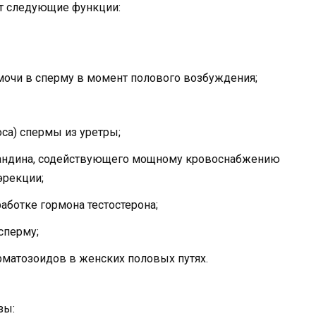
ет следующие функции:
мочи в сперму в момент полового возбуждения;
са) спермы из уретры;
ландина, содействующего мощному кровоснабжению
эрекции;
аботке гормона тестостерона;
сперму;
рматозоидов в женских половых путях.
зы: