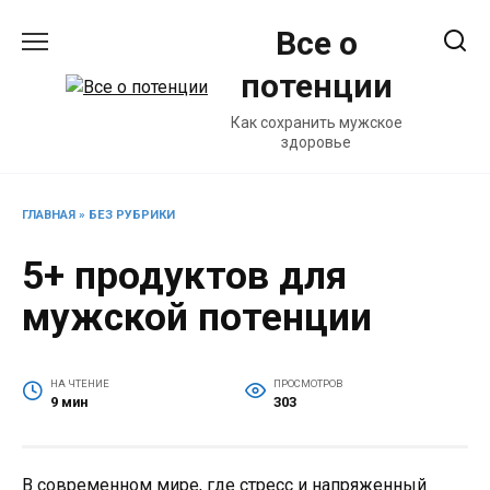
Перейти
Все о
к
содержанию
потенции
Как сохранить мужское
здоровье
ГЛАВНАЯ
»
БЕЗ РУБРИКИ
5+ продуктов для
мужской потенции
НА ЧТЕНИЕ
ПРОСМОТРОВ
9 мин
303
В современном мире, где стресс и напряженный