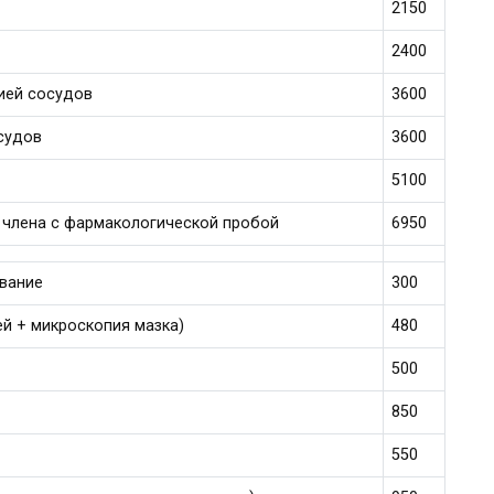
2150
2400
ией сосудов
3600
судов
3600
5100
 члена с фармакологической пробой
6950
ование
300
ей + микроскопия мазка)
480
500
850
550