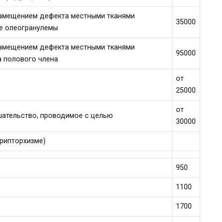
замещением дефекта местными тканями
35000
ие олеогранулемы
замещением дефекта местными тканями
95000
а полового члена
от
25000
от
шательство, проводимое с целью
30000
крипторхизме)
950
1100
1700