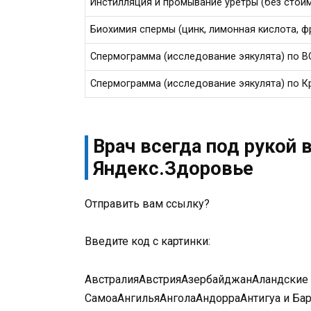
Инстилляция и промывание уретры (без стои
Биохимия спермы (цинк, лимонная кислота, ф
Спермограмма (исследование эякулята) по В
Спермограмма (исследование эякулята) по К
Врач всегда под рукой 
Яндекс.Здоровье
Отправить вам ссылку?
Введите код с картинки:
АвстралияАвстрияАзербайджанАландские
СамоаАнгильяАнголаАндорраАнтигуа и Ба