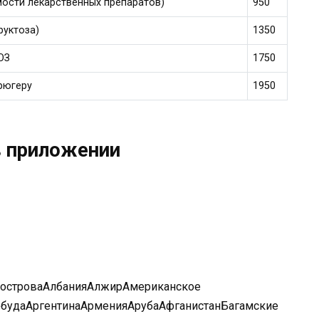
мости лекарственных препаратов)
950
руктоза)
1350
ОЗ
1750
рюгеру
1950
в приложении
 островаАлбанияАлжирАмериканское
рбудаАргентинаАрменияАрубаАфганистанБагамские