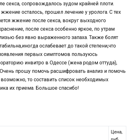
е секса, сопровождалось зудом крайней плоти.
жжение осталось, прошел лечение у уролога. С тех
яется жжение после секса, вокруг выходного
раснение, после секса особенно яркое, по утрам
слизью без явно выраженного запаха. Также болят
табильна,иногда ослабевает до такой степени,что
 появления первых симптомов пользуюсь
бораторию инвитро в Одессе (жена родом оттуда),
 Очень прошу помочь расшифровать анализ и помочь
и возможно, то составить список необходимых
фика их приема. Большое спасибо!
Цена,
руб.