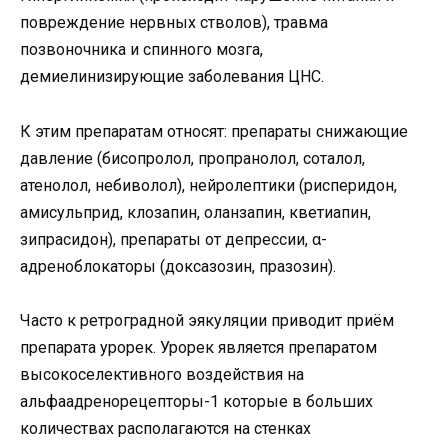
повреждение нервных стволов), травма
позвоночника и спинного мозга,
демиелинизирующие заболевания ЦНС.
К этим препаратам относят: препараты снижающие
давление (бисопролол, пропранолол, соталол,
атенолол, небиволол), нейролептики (рисперидон,
амисульприд, клозапин, оланзапин, кветиапин,
зипрасидон), препараты от депрессии, α-
адреноблокаторы (доксазозин, празозин).
Часто к ретроградной эякуляции приводит приём
препарата урорек. Урорек является препаратом
высокоселективного воздействия на
альфаадренорецепторы-1 которые в больших
количествах располагаются на стенках