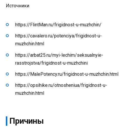
Источники
https://FlintMan.ru/frigidnost-u-muzhchin/
https://cavalero.ru/potenciya/frigidnost-u-
muzhchin.html
https://arbat25.ru/myi-lechim/seksualnyie-
rasstrojstva/frigidnost-u-muzhchini
https://MalePotency.ru/frigidnost-u-muzhchin.html
https://opsihike.ru/otnosheniua/frigidnost-u-
muzhchin.html
Причины